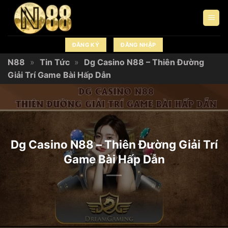
Bỏ
qua
nội
dung
ĐĂNG KÝ
ĐĂNG NHẬP
N88
»
Tin Tức
»
Dg Casino N88 – Thiên Đường
Giải Trí Game Bài Hấp Dẫn
Dg Casino N88 – Thiên Đường Giải Trí
Game Bài Hấp Dẫn