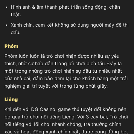
Hình ảnh & âm thanh phát triển sống động, chân
thật.
Xanh chín, cam kết không sử dụng người máy để thi
đấu.
Phỏm
Phỏm luôn luôn là trò chơi nhận được nhiều sự yêu
thích, nhờ sự hấp dẫn trong lối chơi biến tấu. Đây là
một trong những trò chơi nhận sự đầu tư nhiều nhất
của nhà cái, đảm bảo đem lại cho khách hàng một trải
nghiệm giải trí tuyệt vời trong từng phút giây.
Liêng
Khi đến với DG Casino, game thủ tuyệt đối không nên
bỏ qua trò chơi nổi tiếng Liêng. Với 3 cây bài, Trò chơi
nổi tiếng với lối chơi nhanh chóng, trả thưởng chính
xác và hoạt động xanh chín nhất, được cộng đồng bet