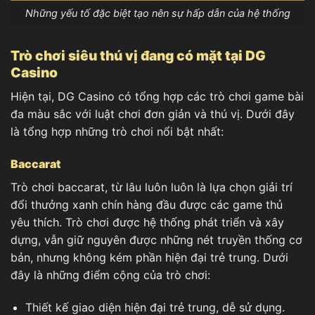
Những yếu tố đặc biệt tạo nên sự hấp dẫn của hệ thống
Trò chơi siêu thú vị đang có mặt tại DG
Casino
Hiện tại, DG Casino có tổng hợp các trò chơi game bài
đa màu sắc với luật chơi đơn giản và thú vị. Dưới đây
là tổng hợp những trò chơi nổi bật nhất:
Baccarat
Trò chơi baccarat, từ lâu luôn luôn là lựa chọn giải trí
đổi thưởng xanh chín hàng đầu được các game thủ
yêu thích. Trò chơi được hệ thống phát triển và xây
dựng, vẫn giữ nguyên được những nét truyền thống cơ
bản, nhưng không kém phần hiện đại trẻ trung. Dưới
đây là những điểm cộng của trò chơi:
Thiết kế giao diện hiện đại trẻ trung, dễ sử dụng.