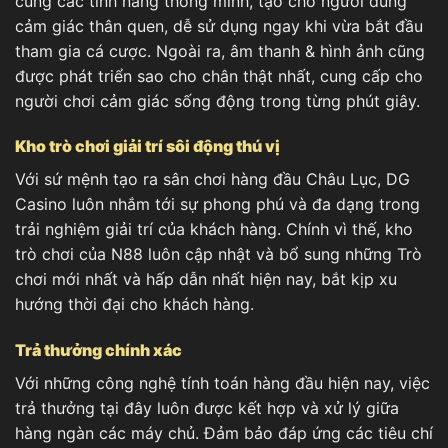
cùng các tính năng thông minh, tạo cho người dùng
cảm giác thân quen, dễ sử dụng ngay khi vừa bắt đầu
tham gia cá cược. Ngoài ra, âm thanh & hình ảnh cũng
được phát triển sao cho chân thật nhất, cung cấp cho
người chơi cảm giác sống động trong từng phút giây.
Kho trò chơi giải trí sôi động thú vị
Với sứ mệnh tạo ra sân chơi hàng đầu Châu Lục, DG
Casino luôn nhắm tới sự phong phú và đa dạng trong
trải nghiệm giải trí của khách hàng. Chính vì thế, kho
trò chơi của N88 luôn cập nhật và bổ sung những Trò
chơi mới nhất và hấp dẫn nhất hiện nay, bắt kịp xu
hướng thời đại cho khách hàng.
Trả thưởng chính xác
Với những công nghệ tính toán hàng đầu hiện nay, việc
trả thưởng tại đây luôn được kết hợp và xử lý giữa
hàng ngàn các máy chủ. Đảm bảo đáp ứng các tiêu chí